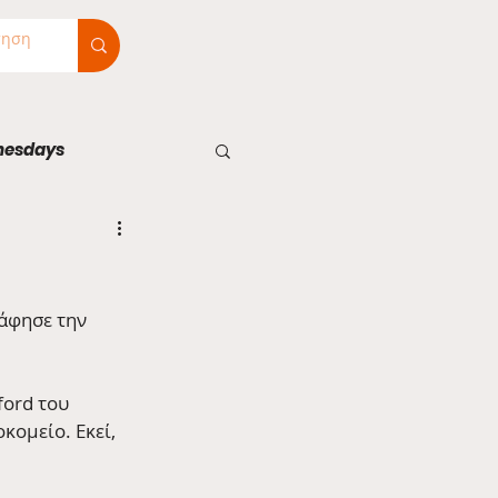
nesdays
άφησε την 
ford του 
κομείο. Εκεί, 