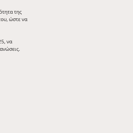
ότητα της 
ου, ώστε να 
5, να 
γανώσεις.