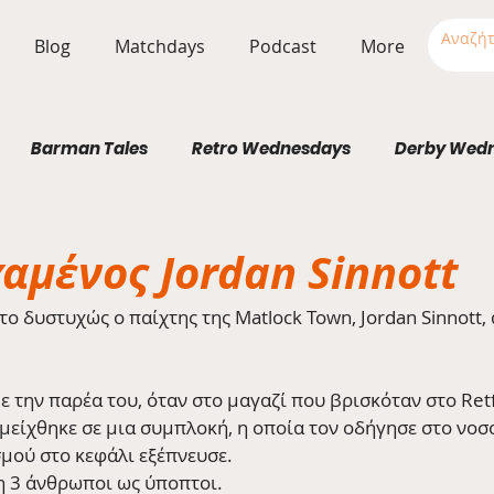
Blog
Matchdays
Podcast
More
Barman Tales
Retro Wednesdays
Derby Wed
Stadium Wednesdays
αμένος Jordan Sinnott
 δυστυχώς ο παίχτης της Matlock Town, Jordan Sinnott, 
με την παρέα του, όταν στο μαγαζί που βρισκόταν στο Ret
είχθηκε σε μια συμπλοκή, η οποία τον οδήγησε στο νοσο
μού στο κεφάλι εξέπνευσε.
η 3 άνθρωποι ως ύποπτοι.