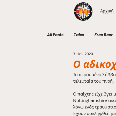
Αρχική
All Posts
Tales
Free Beer
31 Ιαν 2020
Geography Wednesdays
O αδικοχ
Το περασμένο Σάββατο
τελευταία του πνοή.
Ο παίχτης είχε βγει 
Nottinghamshire αναμ
λόγω ενός τραυματισ
Έχουν συλληφθεί ήδ