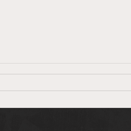
Το παζλ του Ράσφορντ
Απο 
ρολο
εκατ