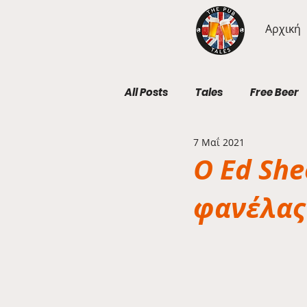
Αρχική
All Posts
Tales
Free Beer
7 Μαΐ 2021
Geography Wednesdays
O Ed She
φανέλας 