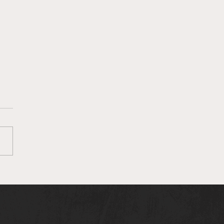
ποδοσφαιριστής,
γάς και
ομμυριούχος