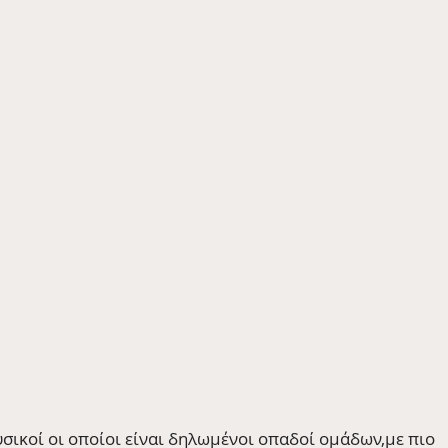
ουσικοί οι οποίοι είναι δηλωμένοι οπαδοί ομάδων,με πιο 