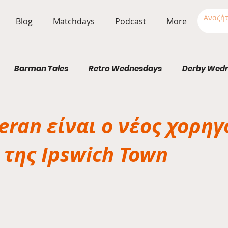
Blog
Matchdays
Podcast
More
Barman Tales
Retro Wednesdays
Derby Wed
Stadium Wednesdays
eran είναι ο νέος χορηγ
της Ipswich Town