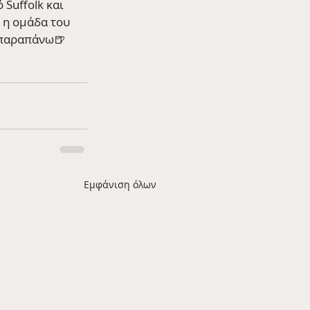
Suffolk και 
 η ομάδα του 
ο παραπάνω🍺
Εμφάνιση όλων