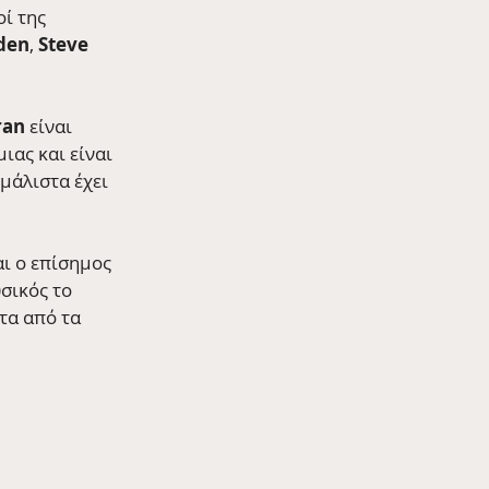
ί της 
den
, 
Steve 
ran
 είναι 
ιας και είναι 
μάλιστα έχει 
ι ο επίσημος 
σικός το 
τα από τα 