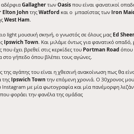
 αδέρφια 
Gallagher
 των 
Oasis
 που είναι φανατικοί οπαδο
r Elton John
 της 
Watford
 και ο  μπασίστας των 
Iron Mai
ς 
West Ham
.
ιο light μουσική σκηνή, ο γνωστός σε όλους μας 
Ed Shee
ς 
Ipswich Town
. Και μιλάμε όντως για φανατικό οπαδό, μ
 που έχει βρεθεί στις κερκίδες του 
Portman Road
 όπου 
α στο γήπεδο όπου βλέπει τους αγώνες. 
 της αγάπης του είναι η χθεσινή ανακοίνωση πως θα είνα
 της 
Ipswich Town
 την επόμενη χρονιά. Ο 30χρονος μου
 Instagram με μία φωτογραφία και μία πανέμορφη λεζάν
όπου φοράει την φανέλα της ομάδας 