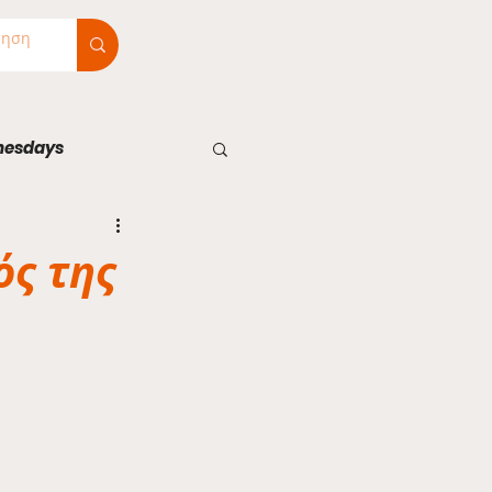
nesdays
ός της