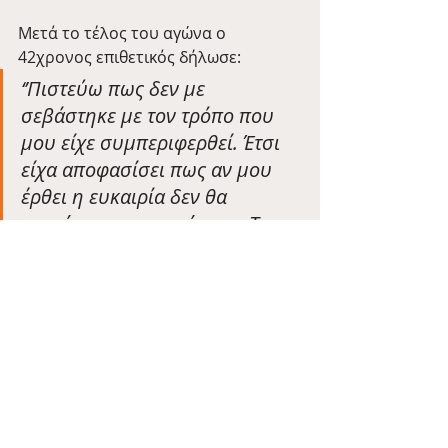
Μετά το τέλος του αγώνα ο 
42χρονος επιθετικός δήλωσε:
‘’Πιστεύω πως δεν με 
σεβάστηκε με τον τρόπο που 
μου είχε συμπεριφερθεί. Έτσι 
είχα αποφασίσει πως αν μου 
έρθει η ευκαιρία δεν θα 
κρατήσω τα προσχήματα. Του 
έδειξα τι πραγματικά πίστευα.’’
Μία κυριακάτικη μπύρα λοιπόν στον 
Elisson που στα 42 του όχι απλώς 
δεν έχει σταματήσει το ποδόσφαιρο 
αλλά το λέει η καρδιά του και μας 
προσφέρει στιγμές ποδοσφαιρικής 
τρέλας🍺
League Two
Morecambe
Newport County
Kevin Elisson