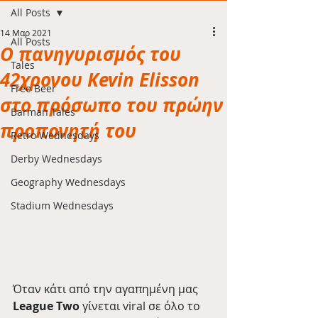
All Posts
14 Μαρ 2021
All Posts
Ο πανηγυρισμός του
Tales
42χρονου Kevin Elisson
Free Beer
στο πρόσωπο του πρώην
Barman Tales
προπονητή του
Retro Wednesdays
Derby Wednesdays
Geography Wednesdays
Stadium Wednesdays
Όταν κάτι από την αγαπημένη μας  
League Two
 γίνεται viral σε όλο το 