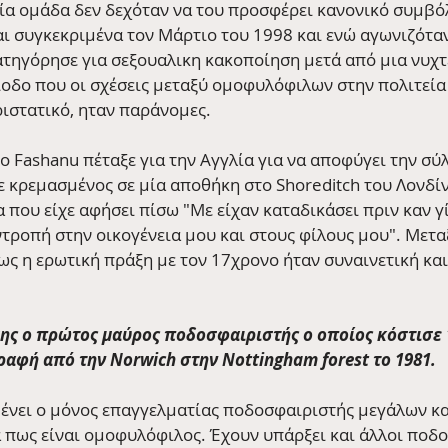
ία ομάδα δεν δεχόταν να του προσφέρει κανονικό συμβό
αι συγκεκριμένα τον Μάρτιο του 1998 και ενώ αγωνιζόταν
ατηγόρησε για σεξουαλικη κακοποίηση μετά από μια νυχτ
ίοδο που οι σχέσεις μεταξύ ομοφυλόφιλων στην πολιτεία 
ριστατικό, ηταν παράνομες. 
 Fashanu πέταξε για την Αγγλία για να αποφύγει την σύλ
ε κρεμασμένος σε μία αποθήκη στο Shoreditch του Λονδίν
που είχε αφήσει πίσω "Με είχαν καταδικάσει πριν καν γίν
τροπή στην οικογένεια μου και στους φίλους μου". Μεταξ
ς η ερωτική πράξη με τον 17χρονο ήταν συναινετική και
ης ο πρώτος μαύρος ποδοσφαιριστής ο οποίος κόστισε 1
ραφή από την Norwich στην Nottingham forest το 1981.
νει ο μόνος επαγγελματίας ποδοσφαιριστής μεγάλων κα
ά πως είναι ομοφυλόφιλος. Έχουν υπάρξει και άλλοι ποδο