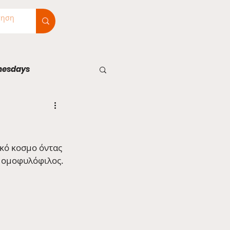
nesdays
ικό κοσμο όντας 
ι ομοφυλόφιλος.