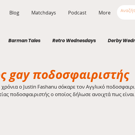
Blog
Matchdays
Podcast
More
Barman Tales
Retro Wednesdays
Derby Wed
Stadium Wednesdays
ς gay ποδοσφαιριστής
0 χρόνια ο Justin Fashanu σόκαρε τον Αγγλικό ποδοσφαιρ
ίας ποδοσφαιριστής ο οποίος δήλωσε ανοιχτά πως είνα