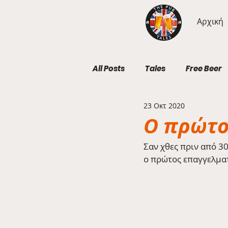
Αρχική
All Posts
Tales
Free Beer
23 Οκτ 2020
Geography Wednesdays
Ο πρώτο
Σαν χθες πριν από 3
ο πρώτος επαγγελματ