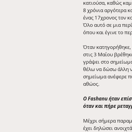
κατιούσα, καθώς καμ
8 χρόνια αργότερα κ
ένας 17χρονος τον κ
Όλο αυτό σε μια περ
όπου και έγινε το πε
Όταν κατηγορήθηκε, ο
στις 3 Μαΐου βρέθηκ
γράψει στο σημείωμα 
θέλω να δώσω άλλη ν
σημείωμα ανέφερε πω
αθώος.
Ο Fashanu ήταν επίσ
όταν και πήρε μεταγ
Μέχρι σήμερα παραμέ
έχει δηλώσει ανοιχτ