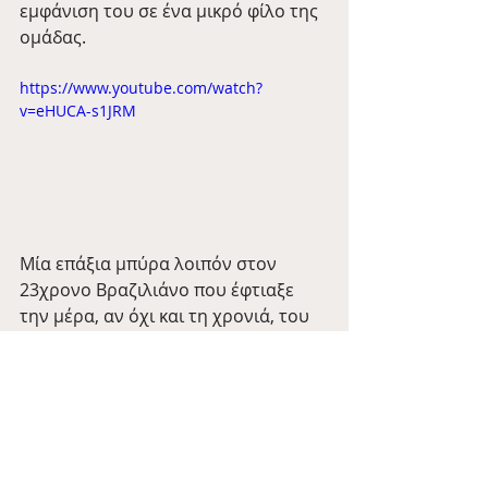
εμφάνιση του σε ένα μικρό φίλο της 
ομάδας.
https://www.youtube.com/watch?
v=eHUCA-s1JRM
Μία επάξια μπύρα λοιπόν στον 
23χρονο Βραζιλιάνο που έφτιαξε 
την μέρα, αν όχι και τη χρονιά, του 
μικρού Charlie δίνοντας και το καλό 
παράδειγμα και για άλλους 
ποδσοφαιριστές🍺
Everton
Richarlison
Tales