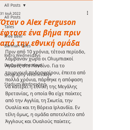
All Posts
31 Ιουλ 2022
All Posts
Όταν ο Alex Ferguson
Tales
έφτασε ένα βήμα πριν
Free Beer
από την εθνική ομάδα
Barman Tales
Πριν από 10 χρόνια, τέτοια περίοδο, 
Retro Wednesdays
λάμβαναν χώρα οι Ολυμπιακοί 
Derby Wednesdays
Αγώνες στο Λονδίνο. Για το 
τουρνουά ποδοσφαίρου, έπειτα από 
Geography Wednesdays
πολλά χρόνια, πάρθηκε η απόφαση 
Stadium Wednesdays
να κατέβει η εθνική της Μεγάλης 
Βρετανίας, η οποία θα είχε παίκτες 
από την Αγγλία, τη Σκωτία, την 
Ουαλία και τη Βόρεια Ιρλανδία. Εν 
τέλη όμως, η ομάδα αποτελείτο από 
Άγγλους και Ουαλούς παίκτες.