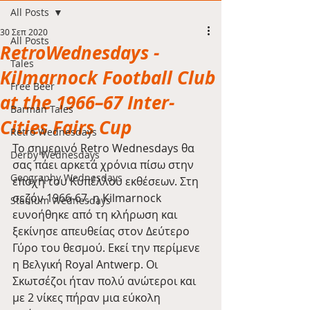
All Posts
30 Σεπ 2020
All Posts
RetroWednesdays -
Tales
Kilmarnock Football Club
Free Beer
at the 1966–67 Inter-
Barman Tales
Cities Fairs Cup
Retro Wednesdays
Το σημερινό Retro Wednesdays θα 
Derby Wednesdays
σας πάει αρκετά χρόνια πίσω στην 
Geography Wednesdays
εποχή του Κυπέλλου εκθέσεων. Στη 
σεζόν 1966-67, η Kilmarnock 
Stadium Wednesdays
ευνοήθηκε από τη κλήρωση και 
ξεκίνησε απευθείας στον Δεύτερο 
Γύρο του θεσμού. Εκεί την περίμενε 
η Βελγική Royal Antwerp. Οι 
Σκωτσέζοι ήταν πολύ ανώτεροι και 
με 2 νίκες πήραν μια εύκολη 