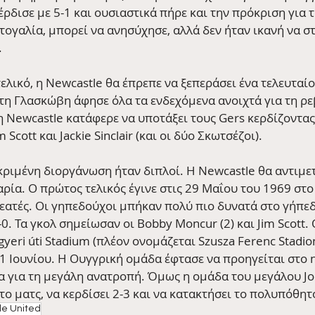
δισε με 5-1 και ουσιαστικά πήρε και την πρόκριση για τ
τογαλία, μπορεί να ανησύχησε, αλλά δεν ήταν ικανή να σ
.
τελικό, η Newcastle θα έπρεπε να ξεπεράσει ένα τελευταίο
στη Γλασκώβη άφησε όλα τα ενδεχόμενα ανοιχτά για τη ρε
 η Newcastle κατάφερε να υποτάξει τους Gers κερδίζοντας 
Scott και Jackie Sinclair (και οι δύο Σκωτσέζοι). 
εκριμένη διοργάνωση ήταν διπλοί. Η Newcastle θα αντιμε
ρία. Ο πρώτος τελικός έγινε στις 29 Μαΐου του 1969 στο S
εατές. Οι γηπεδούχοι μπήκαν πολύ πιο δυνατά στο γήπεδ
-0. Τα γκολ σημείωσαν οι Bobby Moncur (2) και Jim Scott.
gyeri úti Stadium (πλέον ονομάζεται Szusza Ferenc Stadio
11 Ιουνίου. Η Ουγγρική ομάδα έφτασε να προηγείται στο 
ρα για τη μεγάλη ανατροπή. Όμως η ομάδα του μεγάλου Jo
το ματς, να κερδίσει 2-3 και να κατακτήσει το πολυπόθη
e United