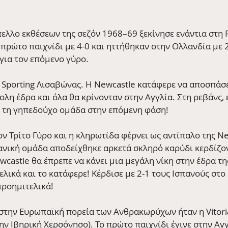
πελλο εκθέσεων της σεζόν 1968–69 ξεκίνησε ενάντια στη 
 πρώτο παιχνίδι με 4-0 και ηττήθηκαν στην Ολλανδία με 
για τον επόμενο γύρο.
η Sporting Λισαβώνας. Η Newcastle κατάφερε να αποσπάσε
ολη έδρα και όλα θα κρίνονταν στην Αγγλία. Στη ρεβάνς, 
ει τη γηπεδούχο ομάδα στην επόμενη φάση!
ν Τρίτο Γύρο και η κληρωτίδα φέρνει ως αντίπαλο της Ne
πανική ομάδα αποδείχθηκε αρκετά σκληρό καρύδι κερδίζον
wcastle θα έπρεπε να κάνει μια μεγάλη νίκη στην έδρα της
λικά και το κατάφερε! Κέρδισε με 2-1 τους Ισπανούς στο S
προημιτελικά!
στην Ευρωπαϊκή πορεία των Ανθρακωρύχων ήταν η Vitoria
ν Ιβηρική Χερσόνησο). Το πρώτο παιχνίδι έγινε στην Αγγλ