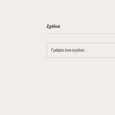
Σχόλια
Γράψτε ένα σχόλιο...
#RetroWednesdays -
Liverpool at the 2004–05
UEFA Champions League