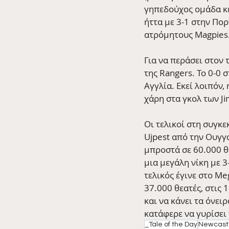
γηπεδούχος ομάδα κέρ
ήττα με 3-1 στην Πορ
ατρόμητους Magpies
Για να περάσει στον 
της Rangers. To 0-0 
Αγγλία. Εκεί λοιπόν,
χάρη στα γκολ των Jim 
Οι τελικοί στη συγκ
Ujpest από την Ουγγα
μπροστά σε 60.000 θ
μια μεγάλη νίκη με 3
τελικός έγινε στο Me
37.000 θεατές, στις 
και να κάνει τα όνει
κατάφερε να γυρίσει 
_Tale of the Day
Newcastl