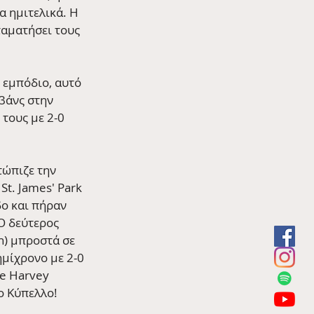
α ημιτελικά. Η 
ταματήσει τους 
 εμπόδιο, αυτό 
βάνς στην 
τους με 2-0 
τώπιζε την 
t. James' Park 
ο και πήραν 
 Ο δεύτερος 
n) μπροστά σε 
ημίχρονο με 2-0 
e Harvey 
το Κύπελλο!