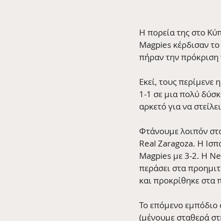
Η πορεία της στο Κύ
Magpies κέρδισαν το
πήραν την πρόκριση 
Εκεί, τους περίμενε 
1-1 σε μια πολύ δύσκ
αρκετό για να στείλ
Φτάνουμε λοιπόν στο
Real Zaragoza. Η Ισ
Magpies με 3-2. Η Ne
περάσει στα προημιτε
και προκρίθηκε στα 
Το επόμενο εμπόδιο 
(μένουμε σταθερά στη