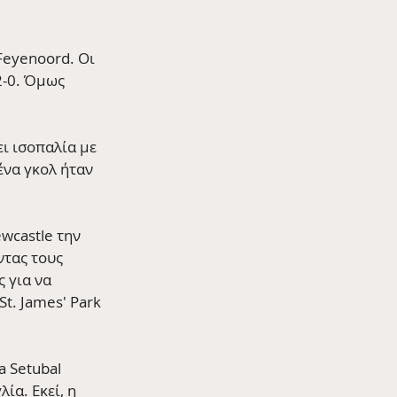
Feyenoord. Οι 
2-0. Όμως 
ι ισοπαλία με 
ένα γκολ ήταν 
wcastle την 
τας τους 
 για να 
t. James' Park 
 Setubal 
ία. Εκεί, η 