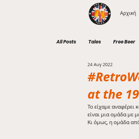
Αρχική
All Posts
Tales
Free Beer
24 Αυγ 2022
Geography Wednesdays
#RetroWe
at the 19
Το είχαμε αναφέρει 
είναι μια ομάδα με 
Κι όμως, η ομάδα από