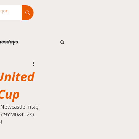
nesdays
United
 Cup
 Newcastle, πως 
Gf9YM0&t=2s). 
!