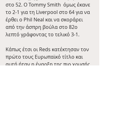
στο 52. Ο Tommy Smith  όμως έκανε 
το 2-1 για τη Liverpool στο 64 για να 
έρθει ο Phil Neal και να σκοράρει 
από την άσπρη βούλα στο 82ο 
λεπτό γράφοντας το τελικό 3-1.
Κάπως έτσι οι Reds κατέκτησαν τον 
πρώτο τους Ευρωπαϊκό τίτλο και 
αυτή ήταν η έναρξη της πιο χρυσής 
περιόδου της ιστορίας τους!
Liverpool
Retro Wednesdays
Πρόσφατες αναρτήσεις
Εμφάνιση όλων