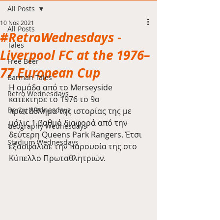
All Posts
10 Νοε 2021
All Posts
#RetroWednesdays -
Tales
Liverpool FC at the 1976–
Free Beer
77 European Cup
Barman Tales
Η ομάδα από το Merseyside 
Retro Wednesdays
κατέκτησε το 1976 το 9ο 
Derby Wednesdays
πρωτάθλημα της ιστορίας της με 
μόλις 1 βαθμό διαφορά από την 
Geography Wednesdays
δεύτερη Queens Park Rangers. Έτσι 
Stadium Wednesdays
εξασφάλισε την παρουσία της στο 
Κύπελλο Πρωταθλητριών.