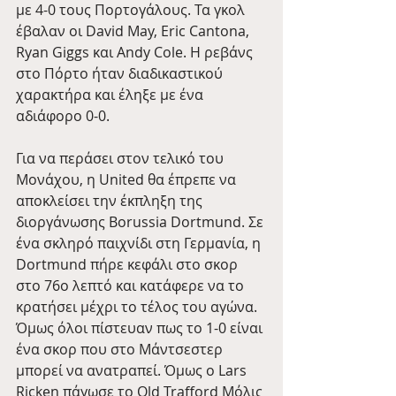
με 4-0 τους Πορτογάλους. Τα γκολ 
έβαλαν οι David May, Eric Cantona, 
Ryan Giggs και Andy Cole. Η ρεβάνς 
στο Πόρτο ήταν διαδικαστικού 
χαρακτήρα και έληξε με ένα 
αδιάφορο 0-0.
Για να περάσει στον τελικό του 
Μονάχου, η United θα έπρεπε να 
αποκλείσει την έκπληξη της 
διοργάνωσης Borussia Dortmund. Σε 
ένα σκληρό παιχνίδι στη Γερμανία, η 
Dortmund πήρε κεφάλι στο σκορ 
στο 76ο λεπτό και κατάφερε να το 
κρατήσει μέχρι το τέλος του αγώνα. 
Όμως όλοι πίστευαν πως το 1-0 είναι 
ένα σκορ που στο Μάντσεστερ 
μπορεί να ανατραπεί. Όμως ο Lars 
Ricken πάγωσε το Old Trafford Μόλις 