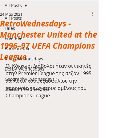
All Posts
24 Μαρ 2021
All Posts
RetroWednesdays -
Tales
Manchester United at the
Free Beer
1996–97 UEFA Champions
Barman Tales
League
Retro Wednesdays
Οι Κόκκινοι Διάβολοι ήταν οι νικητές 
Derby Wednesdays
στην Premier League της σεζόν 1995-
Geography Wednesdays
96. Αυτό, τους εξασφάλισε την 
παρουσία τους στους ομίλους του 
Stadium Wednesdays
Champions League.