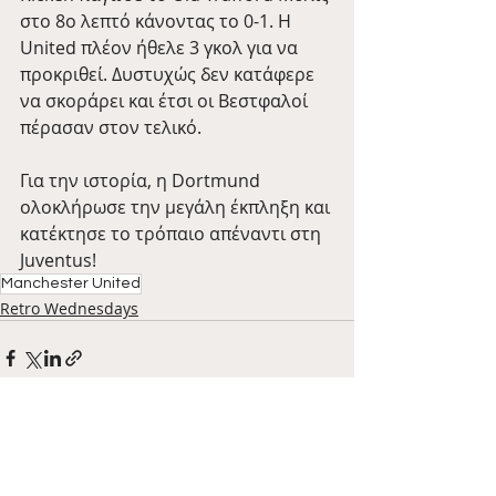
στο 8ο λεπτό κάνοντας το 0-1. Η 
United πλέον ήθελε 3 γκολ για να 
προκριθεί. Δυστυχώς δεν κατάφερε 
να σκοράρει και έτσι οι Βεστφαλοί 
πέρασαν στον τελικό.
Για την ιστορία, η Dortmund 
ολοκλήρωσε την μεγάλη έκπληξη και 
κατέκτησε το τρόπαιο απέναντι στη 
Juventus!
Manchester United
Retro Wednesdays
Πρόσφατες αναρτήσεις
Εμφάνιση όλων