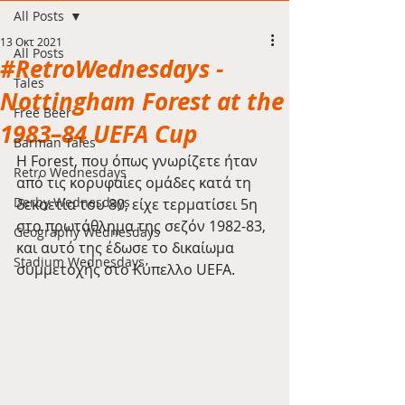
All Posts
13 Οκτ 2021
All Posts
#RetroWednesdays -
Tales
Nottingham Forest at the
Free Beer
1983–84 UEFA Cup
Barman Tales
H Forest, που όπως γνωρίζετε ήταν 
Retro Wednesdays
από τις κορυφαίες ομάδες κατά τη 
Derby Wednesdays
δεκαετία του 80, είχε τερματίσει 5η 
στο πρωτάθλημα της σεζόν 1982-83, 
Geography Wednesdays
και αυτό της έδωσε το δικαίωμα 
Stadium Wednesdays
συμμετοχής στο Κύπελλο UEFA.