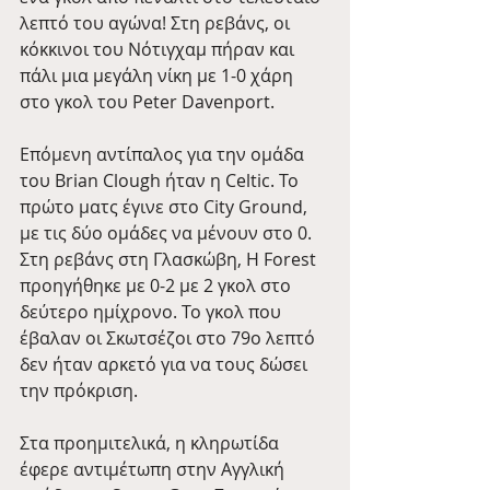
λεπτό του αγώνα! Στη ρεβάνς, οι 
κόκκινοι του Νότιγχαμ πήραν και 
πάλι μια μεγάλη νίκη με 1-0 χάρη 
στο γκολ του Peter Davenport.
Επόμενη αντίπαλος για την ομάδα 
του Brian Clough ήταν η Celtic. Το 
πρώτο ματς έγινε στο City Ground, 
με τις δύο ομάδες να μένουν στο 0. 
Στη ρεβάνς στη Γλασκώβη, Η Forest 
προηγήθηκε με 0-2 με 2 γκολ στο 
δεύτερο ημίχρονο. Το γκολ που 
έβαλαν οι Σκωτσέζοι στο 79ο λεπτό 
δεν ήταν αρκετό για να τους δώσει 
την πρόκριση.
Στα προημιτελικά, η κληρωτίδα 
έφερε αντιμέτωπη στην Αγγλική 