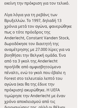
εκείνη την πρόκριση για τον τελικό.
Λίγα λόγια για τη ρεβάνς των 
Βρυξελλών. Το 1997, δηλαδή 13 
χρόνια μετά τον αγώνα, φανερώθηκε 
πως ο τότε πρόεδρος της 
Anderlecht, Constant Vanden Stock, 
δωροδόκησε τον διαιτητή της 
αναμέτρησης με 27.000 λίρες για να 
βοηθήσει την Βελγική ομάδα. Ένα 
από τα 3 γκολ της Anderlecht 
προήλθε από αμφισβητούμενο 
πέναλτι, ενώ το γκολ που έβαλε η 
Forest στο τελευταίο λεπτό του 
αγώνα (και θα της έδινε την 
πρόκριση) ακυρώθηκε. Η UEFA 
τιμώρησε την Anderlecht με έναν 
χρόνο αποκλεισμού από τις 
διοργανώσεις της, αλλά οι Βέλγοι 