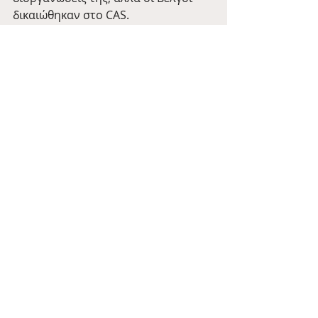
δικαιώθηκαν στο CAS.
Όσον αφορά τον τελικό του 1984, ο 
Θεός του ποδοσφαίρου δικαίωσε 
την Forest, και έτσι η Anderlecht 
ηττήθηκε από μια άλλη Αγγλική 
ομάδα, την Tottenham!
Nottingham Forest
Retro Wednesdays
Πρόσφατες αναρτήσεις
Εμφάνιση όλων