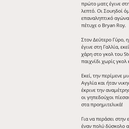
πρώτο ματς έγινε στ
λεπτό. Οι Σουηδοί όμ
επαναληπτικό αγώνα, 
πέτυχε ο Bryan Roy.
Στον Δεύτερο Γύρο, 
έγινε στη Γαλλία, εκ
χάρη στο γκολ του St
παιχνίδι χωρίς γκολ 
Εκεί, την περίμενε μ
Αγγλία και ήταν νικη
έκρινε την αναμέτρησ
οι γηπεδούχοι πίεσαν
στα προημιτελικά!
Για να περάσει στην
έναν πολύ δύσκολο α