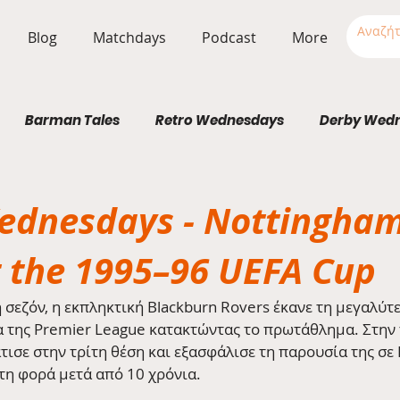
Blog
Matchdays
Podcast
More
Barman Tales
Retro Wednesdays
Derby Wed
Stadium Wednesdays
ednesdays - Nottingha
t the 1995–96 UEFA Cup
ή σεζόν, η εκπληκτική Blackburn Rovers έκανε τη μεγαλύτε
α της Premier League κατακτώντας το πρωτάθλημα. Στην 
άτισε στην τρίτη θέση και εξασφάλισε τη παρουσία της σε
η φορά μετά από 10 χρόνια.