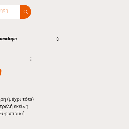
nesdays
m
ρη (μέχρι τότε) 
τρελή εκείνη 
 Ευρωπαϊκή 