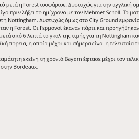
τό μετά η Forest ισοφάρισε. Δυστυχώς για την αγγλική ομ
ίγο πριν λήξει το ημίχρονο με τον Mehmet Scholl. Το ματς
στη Nottingham. Δυστυχώς όμως στο City Ground εμφανίσ
ταν η Forest. Οι Γερμανοί έκαναν πάρτι και προηγήθηκαν 
μετά από 6 λεπτά το γκολ της τιμής για τη Nottingham κα
κή πορεία, η οποία μέχρι και σήμερα είναι η τελευταία τ
σταμάτητη εκείνη τη χρονιά Bayern έφτασε μέχρι τον τελικ
 στην Bordeaux.