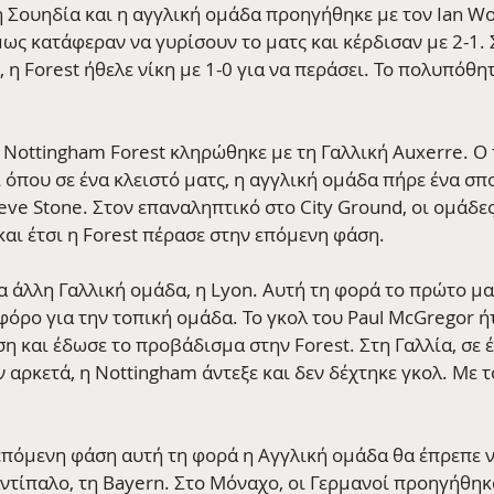
η Σουηδία και η αγγλική ομάδα προηγήθηκε με τον Ian Wo
ως κατάφεραν να γυρίσουν το ματς και κέρδισαν με 2-1. 
η Forest ήθελε νίκη με 1-0 για να περάσει. Το πολυπόθητ
η Nottingham Forest κληρώθηκε με τη Γαλλική Auxerre. Ο
εί όπου σε ένα κλειστό ματς, η αγγλική ομάδα πήρε ένα σπ
eve Stone. Στον επαναληπτικό στο City Ground, οι ομάδες
και έτσι η Forest πέρασε στην επόμενη φάση.
ια άλλη Γαλλική ομάδα, η Lyon. Αυτή τη φορά το πρώτο ματ
φόρο για την τοπική ομάδα. Το γκολ του Paul McGregor ή
η και έδωσε το προβάδισμα στην Forest. Στη Γαλλία, σε 
 αρκετά, η Nottingham άντεξε και δεν δέχτηκε γκολ. Με τ
 επόμενη φάση αυτή τη φορά η Αγγλική ομάδα θα έπρεπε ν
ντίπαλο, τη Bayern. Στο Μόναχο, οι Γερμανοί προηγήθηκ