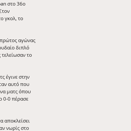
an στο 36ο 
Στον 
ο γκολ, το 
 πρώτος αγώνας 
ουδαίο διπλό 
 τελείωσαν το 
ς έγινε στην 
ταν αυτό που 
ένα ματς όπου 
ο 0-0 πέρασε 
α αποκλείσει 
αν νωρίς στο 