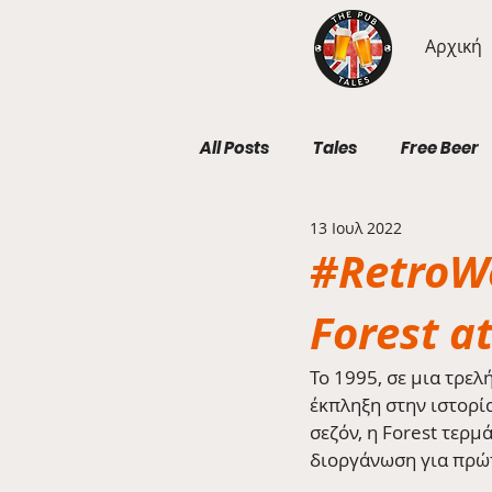
Αρχική
All Posts
Tales
Free Beer
13 Ιουλ 2022
Geography Wednesdays
#RetroW
Forest a
Το 1995, σε μια τρελ
έκπληξη στην ιστορί
σεζόν, η Forest τερμ
διοργάνωση για πρώτ