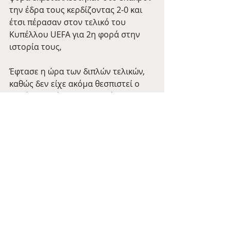
την έδρα τους κερδίζοντας 2-0 και 
έτσι πέρασαν στον τελικό του 
Κυπέλλου UEFA για 2η φορά στην 
ιστορία τους,
Έφτασε η ώρα των διπλών τελικών, 
καθώς δεν είχε ακόμα θεσπιστεί ο 
μονός τελικός στην διοργάνωση. 
Αντίπαλος των Σπιρουνιών ήταν η 
Feyenoord. Σας αναφέραμε πολλές 
φορές στο άρθρο πως η Tottenham 
είχε ένα απίστευτο σερί νικών στην 
έδρα της το οποίο θα έπρεπε να 
εκμεταλλευτεί και στον τελικό γύρο. 
Αυτό όμως δεν έγινε. Παρότι 
προηγήθηκε 2 φορές στον αγώνα, οι 
Ολλανδοί ισοφάρισαν και με το 
τελικό 2-2 είχαν το προβάδισμα για 