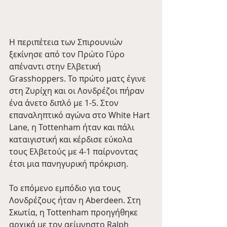
Η περιπέτεια των Σπιρουνιών 
ξεκίνησε από τον Πρώτο Γύρο 
απέναντι στην Ελβετική 
Grasshoppers. Το πρώτο ματς έγινε 
στη Ζυρίχη και οι Λονδρέζοι πήραν 
ένα άνετο διπλό με 1-5. Στον 
επαναληπτικό αγώνα στο White Hart 
Lane, η Tottenham ήταν και πάλι 
καταιγιστική και κέρδισε εύκολα 
τους Ελβετούς με 4-1 παίρνοντας 
έτσι μια πανηγυρική πρόκριση.
Το επόμενο εμπόδιο για τους 
Λονδρέζους ήταν η Aberdeen. Στη 
Σκωτία, η Tottenham προηγήθηκε 
αρχικά με τον αείμνηστο Ralph 