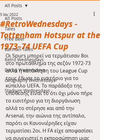
All Posts
5 Ιαν 2022
All Posts
#RetroWednesdays -
Tales
Tottenham Hotspur at the
Free Beer
1973–74 UEFA Cup
Barman Tales
Οι Spurs μπορεί να τερμάτισαν 8οι 
Retro Wednesdays
στο πρωτάθλημα της σεζόν 1972-73 
Derby Wednesdays
αλλά η κατάκτηση του League Cup 
τους έδωσε το εισιτήριο για το 
Geography Wednesdays
κύπελλο UEFA. Το παράδοξο της 
Stadium Wednesdays
υπόθεσης είναι το ότι όχι μόνο πήρε 
το εισιτήριο για τη διοργάνωση 
αλλά το στέρησε και από την 
Arsenal, την αιώνια της αντίπαλο, 
παρότι οι Κανονιέρηδες είχαν 
τερματίσει 2οι. Η FA είχε αποφασίσει 
να συνεχιστεί η εκπροσώπηση μιας 