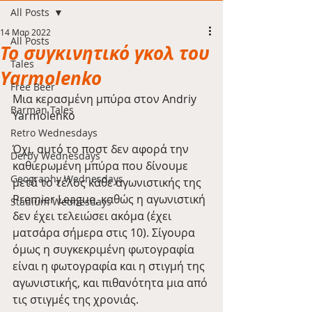
All Posts
14 Μαρ 2022
All Posts
Το συγκινητικό γκολ του
Tales
Yarmolenko
Free Beer
Μια κερασμένη μπύρα στον Andriy 
Barman Tales
Yarmolenko
Retro Wednesdays
Όχι, αυτό το ποστ δεν αφορά την 
Derby Wednesdays
καθιερωμένη μπύρα που δίνουμε 
Geography Wednesdays
μετά το τέλος κάθε αγωνιστικής της 
Premier League, καθώς η αγωνιστική 
Stadium Wednesdays
δεν έχει τελειώσει ακόμα (έχει 
ματσάρα σήμερα στις 10). Σίγουρα 
όμως η συγκεκριμένη φωτογραφία 
είναι η φωτογραφία και η στιγμή της 
αγωνιστικής, και πιθανότητα μια από 
τις στιγμές της χρονιάς.