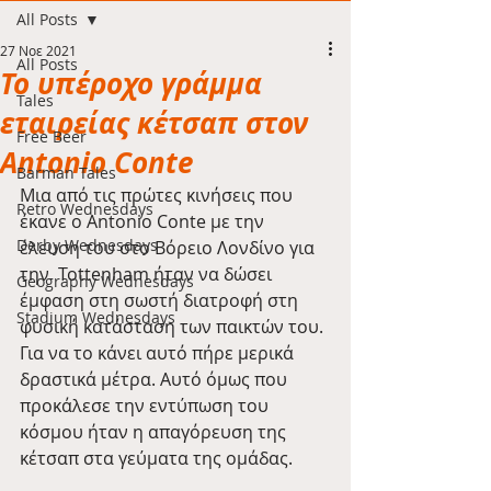
All Posts
27 Νοε 2021
All Posts
Το υπέροχο γράμμα
Tales
εταιρείας κέτσαπ στον
Free Beer
Antonio Conte
Barman Tales
Μια από τις πρώτες κινήσεις που 
Retro Wednesdays
έκανε ο Antonio Conte με την 
Derby Wednesdays
έλευση του στο Βόρειο Λονδίνο για 
την  Tottenham ήταν να δώσει 
Geography Wednesdays
έμφαση στη σωστή διατροφή στη 
Stadium Wednesdays
φυσική κατάσταση των παικτών του. 
Για να το κάνει αυτό πήρε μερικά 
δραστικά μέτρα. Αυτό όμως που 
προκάλεσε την εντύπωση του 
κόσμου ήταν η απαγόρευση της 
κέτσαπ στα γεύματα της ομάδας.