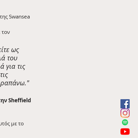
 της Swansea 
 τον 
ίτε ως 
λά του 
 για τις 
τις 
αραπάνω."
ην Sheffield 
υτός με το 