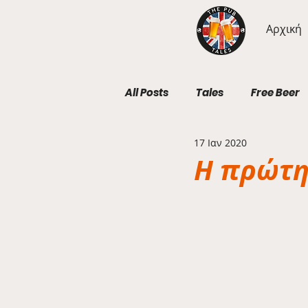
Αρχική
All Posts
Tales
Free Beer
17 Ιαν 2020
Geography Wednesdays
Η πρώτη