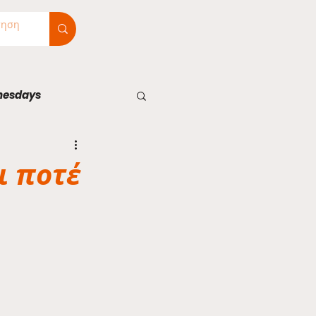
nesdays
ι ποτέ