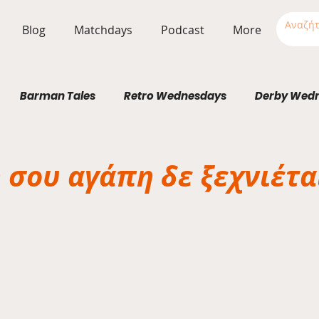
Blog
Matchdays
Podcast
More
Barman Tales
Retro Wednesdays
Derby Wed
Stadium Wednesdays
 σου αγάπη δε ξεχνιέτα