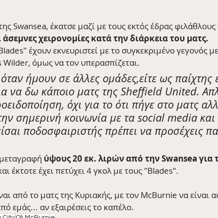
της Swansea, έκατσε μαζί με τους εκτός έδρας φιλάθλους
ι άσεμνες χειρονομίες κατά την διάρκεια του ματς.
lades" έχουν εκνευριστεί με το συγκεκριμένο γεγονός με
 Wilder, όμως να τον υπερασπίζεται. 
 όταν ήμουν σε άλλες ομάδες,είτε ως παίχτης ε
α να δω κάποιο ματς της Sheffield United. Απ
ειδοποίηση, όχι για το ότι πήγε στο ματς αλλά
την σημερινή κοινωνία με τα social media και 
είσαι ποδοσφαιριστής πρέπει να προσέχεις π
 μεταγραφή 
ύψους 20 εκ. λιρών από την Swansea για τ
αι έκτοτε έχει πετύχει 4 γκολ με τους "Blades".
αι από το ματς της Κυριακής, με τον McBurnie να είναι α
ό εμάς... αν εξαιρέσεις το καπέλο.
 City
Oli McBurnie