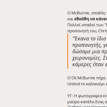
Ο McBurnie, οπαδός 
και
 εθεάθη να κάνε
Πολλοί οπαδοί των "B
προπονητή του, Chris
"Έκανα το ίδιο
προπονητής, γι
δώσαμε μια προ
χειρονομίες. Σ
κάμερες όταν 
Ο Oli McBurnie πήρε
United το καλοκαίρι κ
ΥΓ: Η φωτογραφία είν
μαύρο καπέλο.Ενας απ
Sheffield United
Swansea