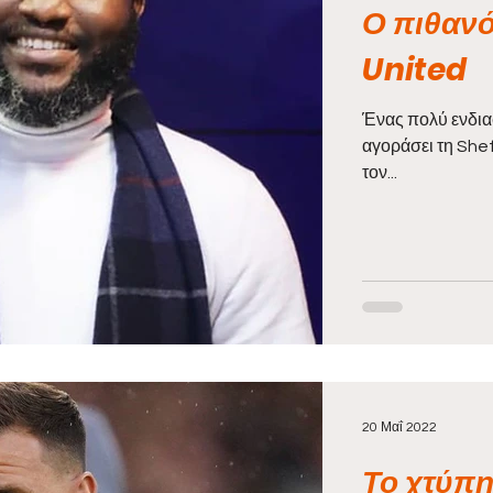
Ο πιθανό
United
Ένας πολύ ενδιαφ
αγοράσει τη Shef
τον...
20 Μαΐ 2022
Το χτύπη