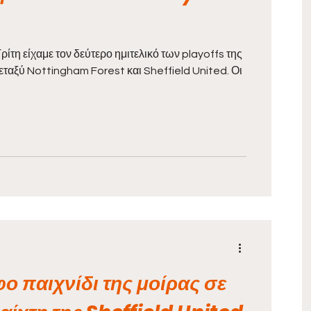
ίτη είχαμε τον δεύτερο ημιτελικό των playoffs της
ταξύ Nottingham Forest και Sheffield United. Οι
ο παιχνίδι της μοίρας σε