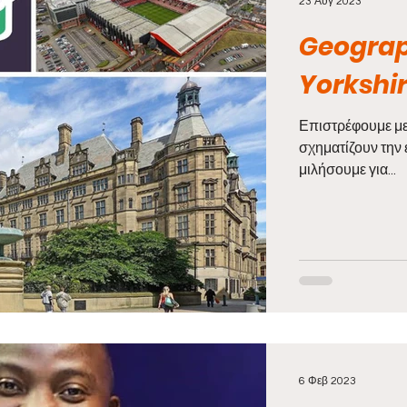
23 Αυγ 2023
Geograp
Yorkshi
Επιστρέφουμε με
σχηματίζουν την 
μιλήσουμε για...
6 Φεβ 2023