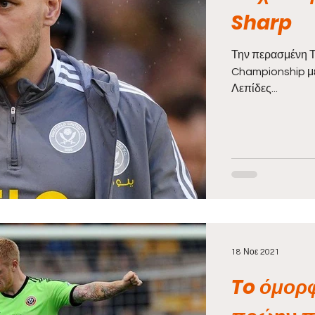
Sharp
Την περασμένη Τρ
Championship με
Λεπίδες...
18 Νοε 2021
To όμορφ