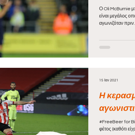
Ο Oli McBurnie μ
είναι μεγάλος ο
αγωνιζόταν πριν..
15 Ιαν 2021
Η κερασμ
αγωνιστ
#FreeBeer for Bi