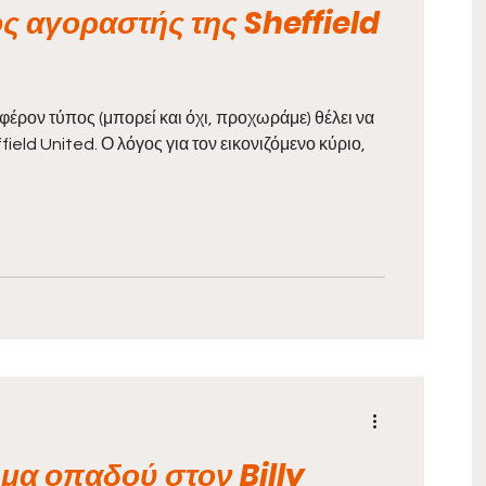
ς αγοραστής της Sheffield
έρον τύπος (μπορεί και όχι, προχωράμε) θέλει να
field United. Ο λόγος για τον εικονιζόμενο κύριο,
μα οπαδού στον Billy