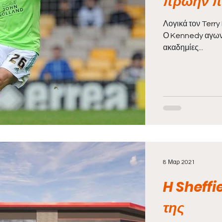
πρώην πα
Λογικά τον Terry
Ο Kennedy αγωνίσ
ακαδημίες...
8 Μαρ 2021
H Sheffi
της