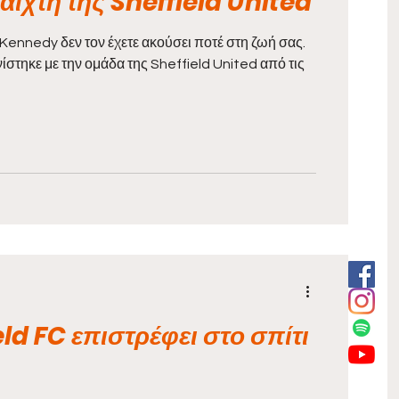
ίχτη της Sheffield United
 Kennedy δεν τον έχετε ακούσει ποτέ στη ζωή σας.
τηκε με την ομάδα της Sheffield United από τις
eld FC επιστρέφει στο σπίτι