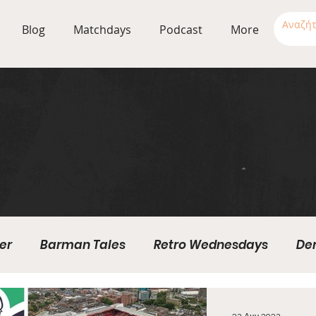
Blog
Matchdays
Podcast
More
er
Barman Tales
Retro Wednesdays
De
Stadium Wednesdays