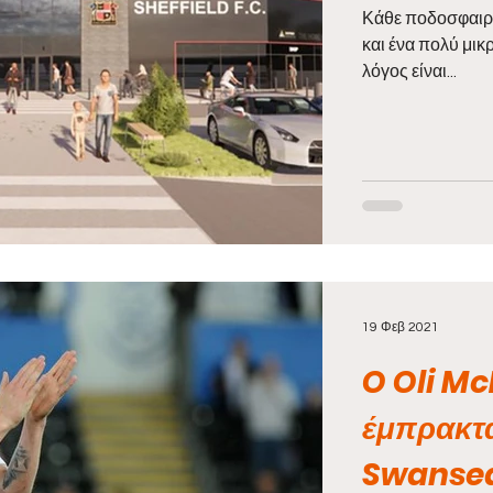
Κάθε ποδοσφαιρό
και ένα πολύ μικ
λόγος είναι...
19 Φεβ 2021
O Oli Mc
έμπρακτα
Swanse